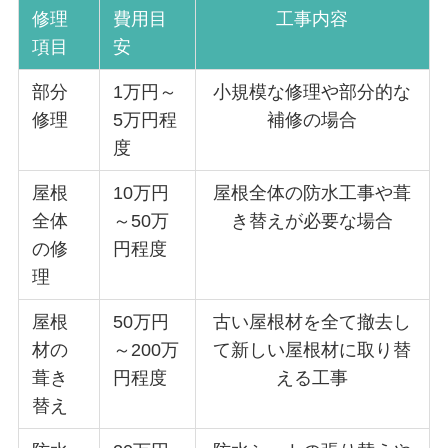
修理
費用目
工事内容
項目
安
部分
1万円～
小規模な修理や部分的な
修理
5万円程
補修の場合
度
屋根
10万円
屋根全体の防水工事や葺
全体
～50万
き替えが必要な場合
の修
円程度
理
屋根
50万円
古い屋根材を全て撤去し
材の
～200万
て新しい屋根材に取り替
葺き
円程度
える工事
替え