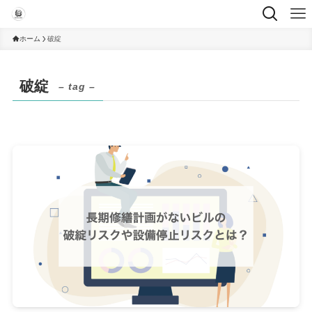
ホーム
破綻
破綻
– tag –