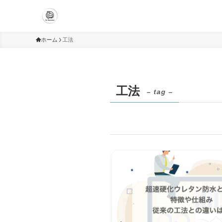
ホーム
工法
工法
– tag –