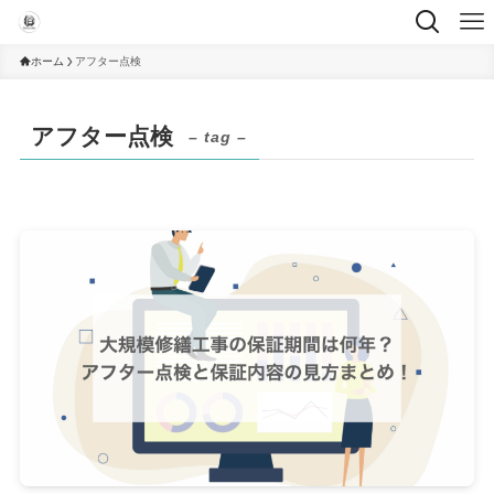
ホーム
アフター点検
アフター点検
– tag –